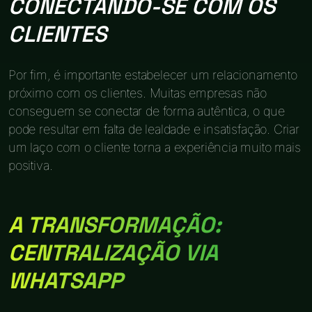
CONECTANDO-SE COM OS
CLIENTES
Por fim, é importante estabelecer um relacionamento
próximo com os clientes. Muitas empresas não
conseguem se conectar de forma autêntica, o que
pode resultar em falta de lealdade e insatisfação. Criar
um laço com o cliente torna a experiência muito mais
positiva.
A TRANSFORMAÇÃO:
CENTRALIZAÇÃO VIA
WHATSAPP