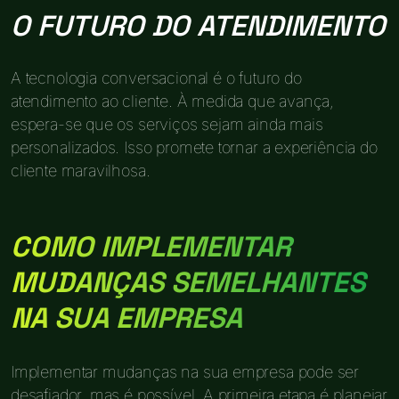
O FUTURO DO ATENDIMENTO
A tecnologia conversacional é o futuro do
atendimento ao cliente. À medida que avança,
espera-se que os serviços sejam ainda mais
personalizados. Isso promete tornar a experiência do
cliente maravilhosa.
COMO IMPLEMENTAR
MUDANÇAS SEMELHANTES
NA SUA EMPRESA
Implementar mudanças na sua empresa pode ser
desafiador, mas é possível. A primeira etapa é planejar