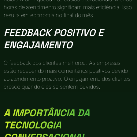
horas de atendimento significam mais eficiência. Isso
resulta em economia no final do mês.
FEEDBACK POSITIVO E
ENGAJAMENTO
O feedback dos clientes melhorou. As empresas
estão recebendo mais comentários positivos devido
ao atendimento proativo. O engajamento dos clientes
cresce quando eles se sentem ouvidos.
A IMPORTÂNCIA DA
TECNOLOGIA