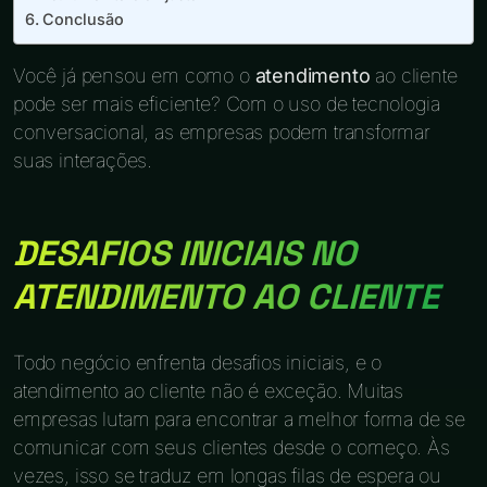
Conclusão
Você já pensou em como o
atendimento
ao cliente
pode ser mais eficiente? Com o uso de tecnologia
conversacional, as empresas podem transformar
suas interações.
DESAFIOS INICIAIS NO
ATENDIMENTO AO CLIENTE
Todo negócio enfrenta desafios iniciais, e o
atendimento ao cliente não é exceção. Muitas
empresas lutam para encontrar a melhor forma de se
comunicar com seus clientes desde o começo. Às
vezes, isso se traduz em longas filas de espera ou