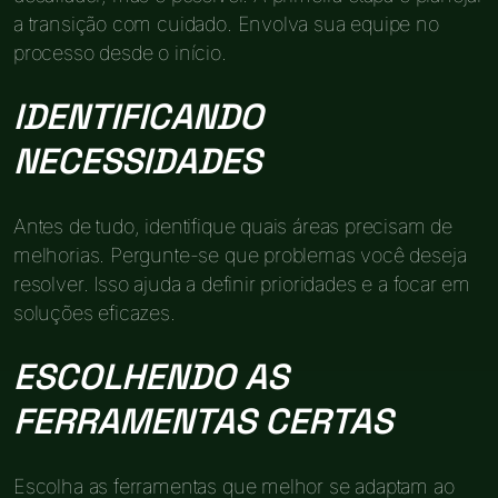
a transição com cuidado. Envolva sua equipe no
processo desde o início.
IDENTIFICANDO
NECESSIDADES
Antes de tudo, identifique quais áreas precisam de
melhorias. Pergunte-se que problemas você deseja
resolver. Isso ajuda a definir prioridades e a focar em
soluções eficazes.
ESCOLHENDO AS
FERRAMENTAS CERTAS
Escolha as ferramentas que melhor se adaptam ao