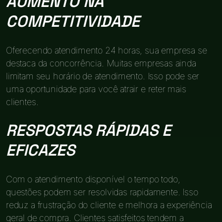
AUMENTO NA
COMPETITIVIDADE
Oferecendo atendimento 24 horas, sua empresa se
destaca da concorrência. Muitas empresas ainda
limitam seu horário de atendimento. Isso pode ser
uma oportunidade para você atrair e reter mais
clientes.
RESPOSTAS RÁPIDAS E
EFICAZES
Com o atendimento disponível o tempo todo,
questões podem ser resolvidas rapidamente. Isso
reduz a frustração do cliente e melhora a experiência
geral de compra. Clientes satisfeitos tendem a