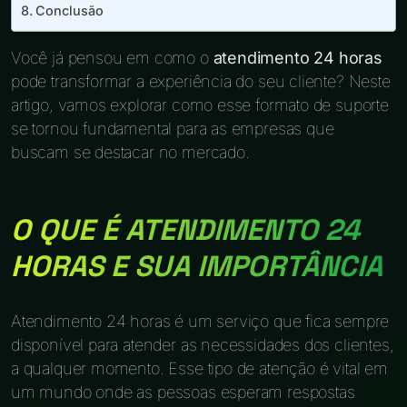
Conclusão
Você já pensou em como o
atendimento 24 horas
pode transformar a experiência do seu cliente? Neste
artigo, vamos explorar como esse formato de suporte
se tornou fundamental para as empresas que
buscam se destacar no mercado.
O QUE É ATENDIMENTO 24
HORAS E SUA IMPORTÂNCIA
Atendimento 24 horas é um serviço que fica sempre
disponível para atender as necessidades dos clientes,
a qualquer momento. Esse tipo de atenção é vital em
um mundo onde as pessoas esperam respostas