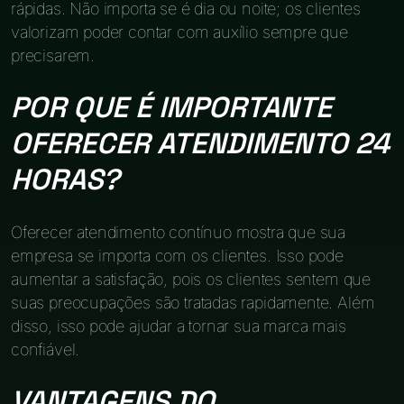
rápidas. Não importa se é dia ou noite; os clientes
valorizam poder contar com auxílio sempre que
precisarem.
POR QUE É IMPORTANTE
OFERECER ATENDIMENTO 24
HORAS?
Oferecer atendimento contínuo mostra que sua
empresa se importa com os clientes. Isso pode
aumentar a satisfação, pois os clientes sentem que
suas preocupações são tratadas rapidamente. Além
disso, isso pode ajudar a tornar sua marca mais
confiável.
VANTAGENS DO