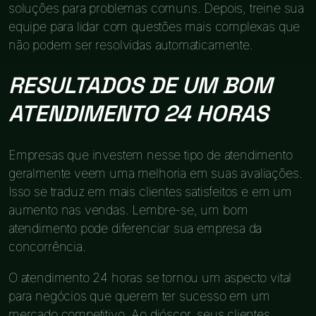
soluções para problemas comuns. Depois, treine sua
equipe para lidar com questões mais complexas que
não podem ser resolvidas automaticamente.
RESULTADOS DE UM BOM
ATENDIMENTO 24 HORAS
Empresas que investem nesse tipo de atendimento
geralmente veem uma melhoria em suas avaliações.
Isso se traduz em mais clientes satisfeitos e em um
aumento nas vendas. Lembre-se, um bom
atendimento pode diferenciar sua empresa da
concorrência.
O atendimento 24 horas se tornou um aspecto vital
para negócios que querem ter sucesso em um
mercado competitivo. Ao dióscor, seus clientes